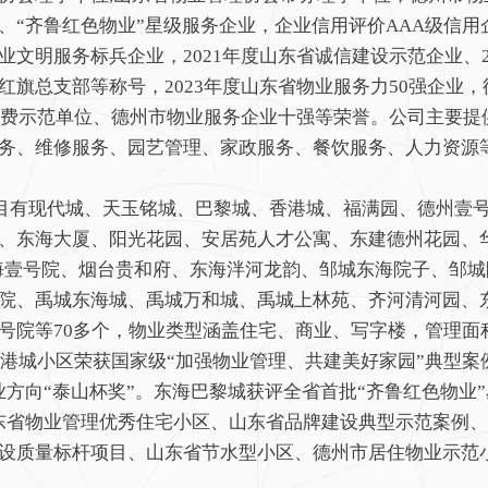
“齐鲁红色物业”星级服务企业，企业信用评价AAA级信用企
文明服务标兵企业，2021年度山东省诚信建设示范企业、2
红旗总支部等称号，2023年度山东省物业服务力50强企业，
心消费示范单位、德州市物业服务企业十强等荣誉。公司主要
务、维修服务、园艺管理、家政服务、餐饮服务、人力资源
有现代城、天玉铭城、巴黎城、香港城、福满园、德州壹号
、东海大厦、阳光花园、安居苑人才公寓、东建德州花园、
海壹号院、烟台贵和府、东海泮河龙韵、邹城东海院子、邹
院、禹城东海城、禹城万和城、禹城上林苑、齐河清河园、
号院等70多个，物业类型涵盖住宅、商业、写字楼，管理面积
海香港城小区荣获国家级“加强物业管理、共建美好家园”典型案
业方向“泰山杯奖”。东海巴黎城获评全省首批“齐鲁红色物业
东省物业管理优秀住宅小区、山东省品牌建设典型示范案例
设质量标杆项目、山东省节水型小区、德州市居住物业示范