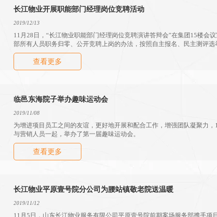
长江物业开展职能部门经理岗位竞聘活动
2019/12/13
11月28日，“长江物业职能部门经理岗位竞聘演讲答辩会”在集团15楼会
部所有人员职务归零、公开竞聘上岗的办法，按照自主报名、民主测评选
序，对5个职能部门负责人进行重新选拔任用,旨在配合总部组织架构阶段
查看更多
理岗位需求的干部，推动战略发展进程。
临邑东海院子举办趣味运动会
2019/11/08
为增进项目员工之间的友谊，更好地开展和配合工作，增强团队凝聚力，1
与营销人员一起，举办了第一届趣味运动会。
查看更多
长江物业平原壹号院分公司为腰站镇敬老院送温暖
2019/11/12
11月5日，山东长江物业服务有限公司平原壹号院前期案场服务部携手项目