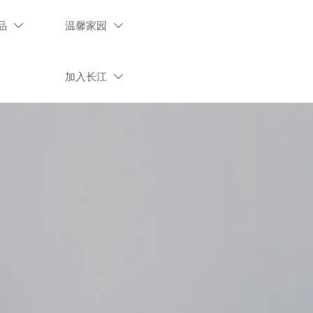
品
温馨家园


加入长江
