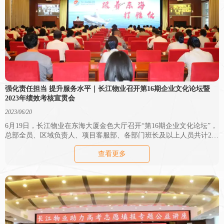
强化责任担当 提升服务水平｜长江物业召开第16期企业文化论坛暨
2023年绩效考核宣贯会
2023/06/20
6月19日，长江物业在东海大厦金色大厅召开“第16期企业文化论坛”，
总部全员、区域负责人、项目客服部、各部门班长及以上人员共计238
人参会，会议采用现场加腾讯视频会议的形式，除德州主会场之外，
查看更多
另设济南、泰安、烟台、邹城、齐河、临邑、武城、平原等15个分会
场。会议由长江物业副总经理兼企业文化部经理赵耀主持。