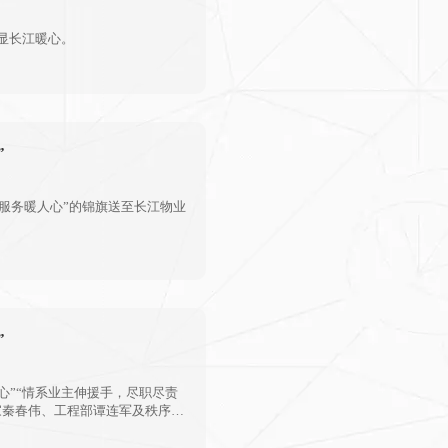
彰显长江暖心。
”
服务暖人心”的锦旗送至长江物业
”
”“情系业主伸援手，尽职尽责
家秦春伟、工程部谭连军及秩序部