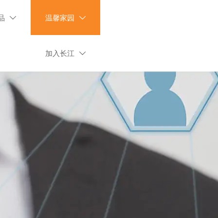
品
温馨家园


加入长江
