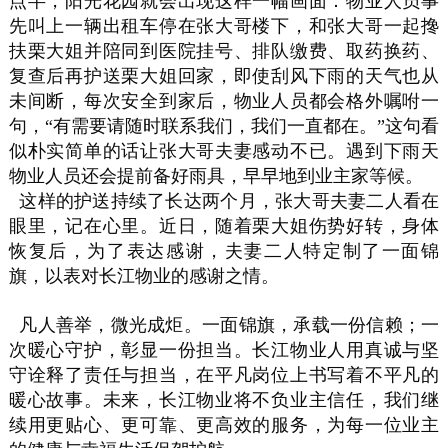
点半，阳光花园就会出现这样一幅画面：物业人员事
先叫上一辆出租车停在张大哥楼下，和张大哥一起搀
扶栗大姐并陪同到医院挂号、排队缴费、取药换药、
复查后再护送栗大姐回家，即使刮风下雨的天气也从
未间断，每次安全到家后，物业人员都会格外嘱咐一
句，“有需要请随时联系我们，我们一直都在。”这句看
似朴实简单的话让张大哥夫妻感动不已。遇到下雨天
物业人员还会提前备好雨具，早早地到业主家等候。
这样的护送持续了长达两个月，张大哥夫妻二人看在
眼里，记在心里。近日，随着栗大姐伤势好转，身体
恢复后，为了表达感谢，夫妻二人特定制了一面锦
旗，以表对长江物业的感谢之情。
凡人善举，微光成炬。一面锦旗，承载一份信赖；一
次暖心守护，彰显一份担当。长江物业人用真诚与坚
守诠释了责任与担当，在平凡岗位上书写着不平凡的
暖心故事。未来，长江物业将不负业主信任，我们继
续用更贴心、更可靠、更高效的服务，为每一位业主