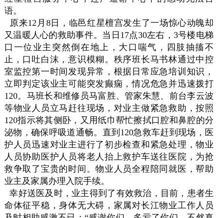
语。
原来12月8日，临邑红星檀宫发生了一场惊心动魄却
又温暖人心的救助事件。当日17点30左右，3号楼电梯
口一位业主突然倒在地上，大口喘气，四肢抽搐不
止，口吐白沫，意识模糊。秩序班长马书林通过中控
室监控第一时间发现异常，根据日常应急培训知识，
立即判定该业主可能突发癫痫，情况危急并迅速拨打
120。马班长和维修员马富胜、管家朱慧、前台李云波
等物业人员立马赶往现场，对业主做紧急救助，按照
120指示将其侧卧，又用纸巾帮忙擦拭口腔和鼻腔的分
泌物，确保呼吸道通畅。直到120急救车赶到现场，医
护人员迅速对业主进行了初步检查和紧急处理，物业
人员协助医护人员将老人抬上救护车送往医院，为抢
救争取了宝贵的时间。物业人员全程陪同就医，帮助
业主及家属办理入院手续。
幸好送医及时，业主得到了有效救治，目前，患者生
命体征平稳，身体无大碍，家属对长江物业工作人员
及时相助感激不已：“感谢你们，多亏了你们，不然真