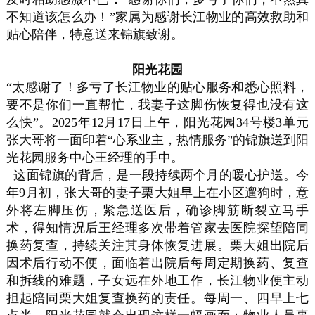
不知道该怎么办！”家属为感谢长江物业的高效救助和
贴心陪伴，特意送来锦旗致谢。
阳光花园
“太感谢了！多亏了长江物业的贴心服务和悉心照料，
要不是你们一直帮忙，我妻子这脚伤恢复得也没有这
么快”。2025年12月17日上午，阳光花园34号楼3单元
张大哥将一面印着“心系业主，热情服务”的锦旗送到阳
光花园服务中心王经理的手中。
这面锦旗的背后，是一段持续两个月的暖心护送。今
年9月初，张大哥的妻子栗大姐早上在小区遛狗时，意
外将左脚压伤，紧急送医后，确诊脚筋断裂立马手
术，得知情况后王经理多次带着管家去医院探望陪同
换药复查，持续关注其身体恢复进展。栗大姐出院后
因术后行动不便，面临着出院后每周定期换药、复查
和拆线的难题，子女远在外地工作，长江物业便主动
担起陪同栗大姐复查换药的责任。每周一、四早上七