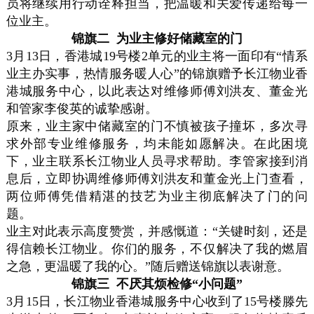
员将继续用行动诠释担当，把温暖和关爱传递给每一
位业主。
锦旗二 为业主修好储藏室的门
3月13日，香港城19号楼2单元的业主将一面印有“情系
业主办实事，热情服务暖人心”的锦旗赠予长江物业香
港城服务中心，以此表达对维修师傅刘洪友、董金光
和管家李俊英的诚挚感谢。
原来，业主家中储藏室的门不慎被孩子撞坏，多次寻
求外部专业维修服务，均未能如愿解决。在此困境
下，业主联系长江物业人员寻求帮助。李管家接到消
息后，立即协调维修师傅刘洪友和董金光上门查看，
两位师傅凭借精湛的技艺为业主彻底解决了门的问
题。
业主对此表示高度赞赏，并感慨道：“关键时刻，还是
得信赖长江物业。你们的服务，不仅解决了我的燃眉
之急，更温暖了我的心。”随后赠送锦旗以表谢意。
锦旗三 不厌其烦检修“小问题”
3月15日，长江物业香港城服务中心收到了15号楼滕先