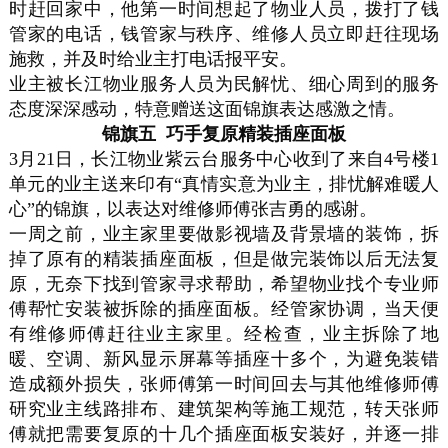
时赶回家中，他第一时间想起了物业人员，拨打了钱
管家的电话，钱管家与秩序、维修人员立即赶往现场
施救，并及时给业主打电话报平安。
业主被长江物业服务人员为民解忧、细心周到的服务
态度深深感动，特意赠送这面锦旗表达感激之情。
锦旗五 巧手复原精装插座面板
3月21日，长江物业紫云台服务中心收到了来自4号楼1
单元的业主送来印有“真情实意为业主，排忧解难暖人
心”的锦旗，以表达对维修师傅张吉勇的感谢。
一周之前，业主家里要做影视墙及背景墙的装饰，拆
掉了原有的精装插座面板，但是做完装饰以后无法复
原，无奈下找到管家寻求帮助，希望物业找个专业师
傅帮忙安装被拆除的插座面板。经管家协调，当天便
有维修师傅赶往业主家里。经检查，业主拆除了地
暖、空调、新风显示屏幕等插座十多个，为避免装错
造成额外损失，张师傅第一时间回去与其他维修师傅
研究业主线路排布、建筑架构等施工规范，转天张师
傅就把需要复原的十几个插座面板安装好，并逐一排