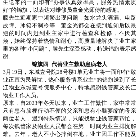
生送来的一面印有“办事认真效率高，服务热情素质
好”的锦旗，以表达对维修员董金光师傅的感谢。
滕先生近期家中频繁出现问题，如水龙头滴漏、电路
故障、冰箱不制冷等，董金光都会在接到通知后以最
短的时间内赶到业主家中进行检查和检修，不厌其
烦，始终保持着热情和耐心，高质量地解决了业主家
里的各种“小问题”，滕先生深受感动，特送锦旗表示感
谢。
锦旗四 代替业主救助患病老人
3月19日，东城壹号院28号楼1单元业主将一面印有“敬
业正直为民解忧，热心服务情系业主”的锦旗送到了长
江物业东城壹号院服务中心，特地感谢钱管家及长江
物业工作人员。
原来，自2023年冬天以来，业主工作繁忙，家中常常
只有患有脑梗行动不便的父亲和患有小脑萎缩的母亲
两位老人，遇到特殊情况，只能找物业钱管家帮忙，
每次钱管家及物业人员都会在第一时间为业主排忧解
难。去年，老人不小心摔倒在地，业主因工作不能及