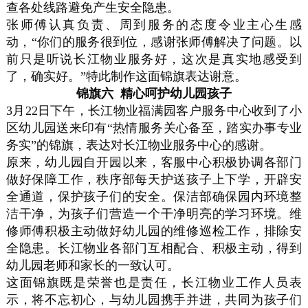
查各处线路避免产生安全隐患。
张师傅认真负责、周到服务的态度令业主心生感
动，“你们的服务很到位，感谢张师傅解决了问题。以
前只是听说长江物业服务好，这次是真实地感受到
了，确实好。”特此制作这面锦旗表达谢意。
锦旗六 精心呵护幼儿园孩子
3月22日下午，长江物业福满园客户服务中心收到了小
区幼儿园送来印有“热情服务关心备至，踏实办事专业
务实”的锦旗，表达对长江物业服务中心的感谢。
原来，幼儿园自开园以来，客服中心积极协调各部门
做好保障工作，秩序部每天护送孩子上下学，开辟安
全通道，保护孩子们的安全。保洁部确保园内环境整
洁干净，为孩子们营造一个干净明亮的学习环境。维
修师傅积极主动做好幼儿园的维修巡检工作，排除安
全隐患。长江物业各部门互相配合、积极主动，得到
幼儿园老师和家长的一致认可。
这面锦旗既是荣誉也是责任，长江物业工作人员表
示，将不忘初心，与幼儿园携手并进，共同为孩子们