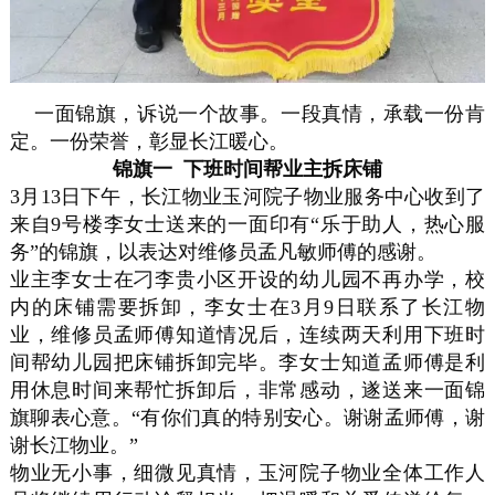
一面锦旗，诉说一个故事。一段真情，承载一份肯
定。一份荣誉，彰显长江暖心。
锦旗一 下班时间帮业主拆床铺
3月13日下午，长江物业玉河院子物业服务中心收到了
来自9号楼李女士送来的一面印有“乐于助人，热心服
务”的锦旗，以表达对维修员孟凡敏师傅的感谢。
业主李女士在刁李贵小区开设的幼儿园不再办学，校
内的床铺需要拆卸，李女士在3月9日联系了长江物
业，维修员孟师傅知道情况后，连续两天利用下班时
间帮幼儿园把床铺拆卸完毕。李女士知道孟师傅是利
用休息时间来帮忙拆卸后，非常感动，遂送来一面锦
旗聊表心意。“有你们真的特别安心。谢谢孟师傅，谢
谢长江物业。”
物业无小事，细微见真情，玉河院子物业全体工作人