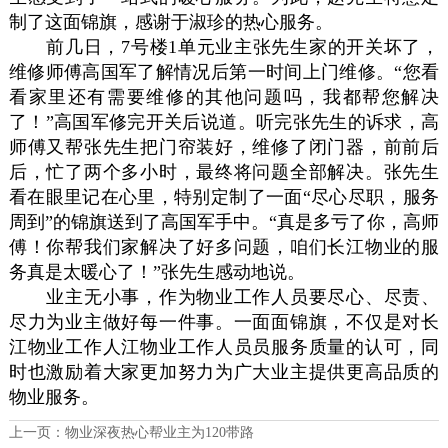
制了这面锦旗，感谢于淑珍的热心服务。
前几日，7号楼1单元业主张先生家的开关坏了，
维修师傅高国军了解情况后第一时间上门维修。“您看
看家里还有需要维修的其他问题吗，我都帮您解决
了！”高国军修完开关后说道。听完张先生的诉求，高
师傅又帮张先生把门帘装好，维修了闭门器，前前后
后，忙了两个多小时，最终将问题全部解决。张先生
看在眼里记在心里，特别定制了一面“尽心尽职，服务
周到”的锦旗送到了高国军手中。“真是多亏了你，高师
傅！你帮我们家解决了好多问题，咱们长江物业的服
务真是太暖心了！”张先生感动地说。
业主无小事，作为物业工作人员要尽心、尽责、
尽力为业主做好每一件事。一面面锦旗，不仅是对长
江物业工作人江物业工作人员员服务质量的认可，同
时也激励着大家更加努力为广大业主提供更高品质的
物业服务。
上一页：
物业深夜热心帮业主为120带路