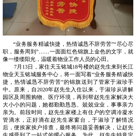
“业务服务精诚快捷，热情诚恳不辞劳苦”“尽心尽
职，服务周到”……一面面红色锦旗上金色的文字，就
像一缕缕阳光，温暖着物业工作人员的心田。
7月13日，家住天玉铭城18号楼的赵先生来到长江
物业天玉铭城服务中心，将一面写着“业务服务精诚快
捷，热情诚恳不辞劳苦”的锦旗送到了管家于淑珍手
中。原来，自2020年赵先生入住以来，于淑珍从讲解
园区及周围购物、医疗环境，再到帮赵先生家解决大
大小小的问题，她都勤勤恳恳、兢兢业业，事事亲力
亲为。前段时间，赵先生家楼上有住户的空调冷凝水
管滴水，正好滴在赵先生家窗台，于淑珍了解情况
后，便挨家挨户排查，最终将问题妥善解决，让赵先
生感受到了一站式的暖心服务。为此，
赵先生特意定