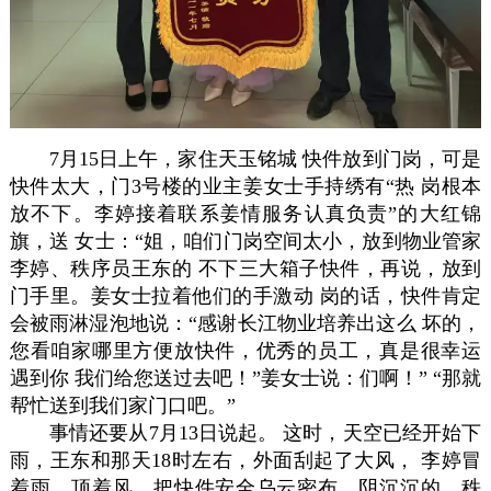
7月15日上午，家住天玉铭城 快件放到门岗，可是
快件太大，门3号楼的业主姜女士手持绣有“热 岗根本
放不下。李婷接着联系姜情服务认真负责”的大红锦
旗，送 女士：“姐，咱们门岗空间太小，放到物业管家
李婷、秩序员王东的 不下三大箱子快件，再说，放到
门手里。姜女士拉着他们的手激动 岗的话，快件肯定
会被雨淋湿泡地说：“感谢长江物业培养出这么 坏的，
您看咱家哪里方便放快件，优秀的员工，真是很幸运
遇到你 我们给您送过去吧！”姜女士说：们啊！” “那就
帮忙送到我们家门口吧。”
事情还要从7月13日说起。 这时，天空已经开始下
雨，王东和那天18时左右，外面刮起了大风， 李婷冒
着雨、顶着风，把快件安全乌云密布，阴沉沉的，秩