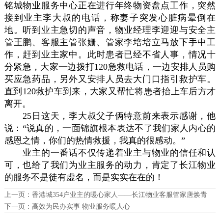
铭城物业服务中心正在进行年终物资盘点工作，突然
接到业主李大叔的电话，称妻子突发心脏病晕倒在
地。听到业主急切的声音，物业经理李迎迎与安全主
管王鹏、客服主管张姗、管家李培培立马放下手中工
作，赶到业主家中。此时患者已经不省人事，情况十
分紧急，大家一边拨打120急救电话，一边安排人员购
买应急药品，另外又安排人员去大门口指引救护车。
直到120救护车到来，大家又帮忙将患者抬上车后方才
离开。
25日这天，李大叔父子俩特意前来表示感谢，他
说：“说真的，一面锦旗根本表达不了我们家人内心的
感恩之情，你们的热情救援，我真的很感动。”
业主的一番话不仅传递着业主与物业的信任和认
可，也给了我们为业主服务的动力，肯定了长江物业
的服务不是徒有虚名，而是实实在在的！
上一页：
香港城354户业主的暖心家人——长江物业客服管家唐焕青
下一页：
高效为民办实事 物业服务暖人心