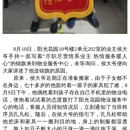
8月10日，阳光花园10号楼2单元202室的业主侯大
爷手持一面写着“尽职尽责情系业主 热情服务暖人
心”的锦旗来到物业服务中心，未等询问，侯大爷便向
大家讲述了他送锦旗的原因。
原来，侯大爷近期正在准备搬家，由于子女都不
在身边，七十多岁的他面对着一屋子的家具犯了难，8
月9日下午，他偶然看到孩子存在自己手机里的物业电
话，便抱着试试看的态度拨打了阳光花园物业服务中
心的电话，客服人员得知情况后，立刻通知了当班秩
序员孔凡松。随后，在侯大爷的指引下，孔凡松帮助
他把床和家具一一搬到目的地，身上的制服都湿透
了，脸上如豆子般大小的汗珠一滴一滴往地下落。侯