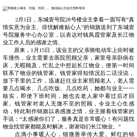
2月1日，东城壹号院28号楼业主拿着一面写有“真
情实意为业主、排忧解难贴心人”的锦旗送到了东城壹
号院服务中心办公室，以表达对钱凤霞管家及长江物
业工作人员的感谢之情。
原来，1月15日，该业主的父亲骑电动车上街时被
车撞伤，业主需要去医院照顾父亲，家里母亲卧病在
床，无暇顾及，忙乱之中想起长江物业，便第一时间
联系了物业的钱管家。钱管家得知情况后二话没说，
放下手里的工作，迅速赶往业主家照顾老人，老人需
要几点喝水、几点吃饭、几点吃药，她都与业主一一
核实，即便下班时间，她也去老人家中看过后才回
家。钱管家对老人无微不至的照顾，令业主心生感
动，特此制作锦旗以表感激之情，业主握着钱管家的
手说：“太感谢你们了，服务真是非常暖心！有问题找
物业找管家都能及时解决，谢谢咱们长江物业。”
点滴小事暖人心，细微善举传大爱。鲜红的锦