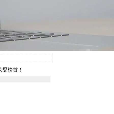
荣登榜首！