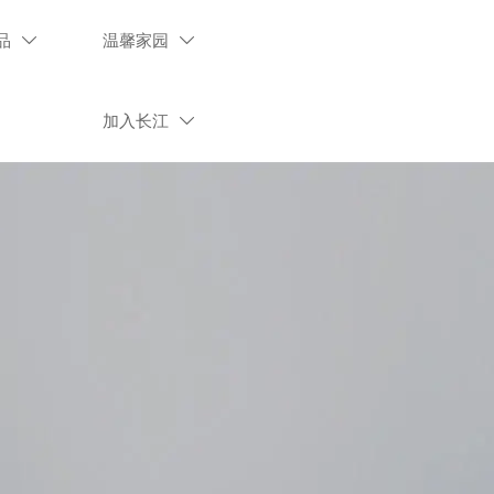
品
温馨家园


加入长江
