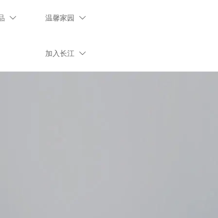
品
温馨家园


加入长江
