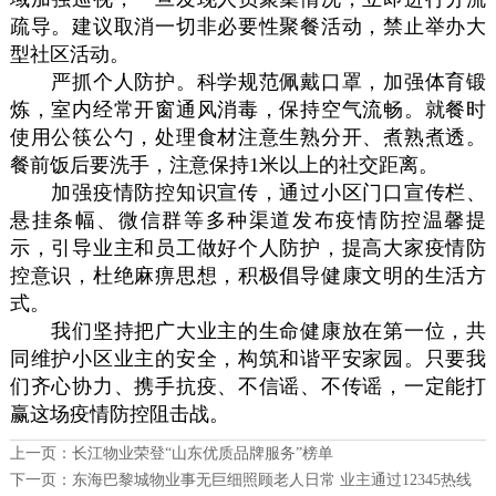
疏导。建议取消一切非必要性聚餐活动，禁止举办大
型社区活动。
严抓个人防护。科学规范佩戴口罩，加强体育锻
炼，室内经常开窗通风消毒，保持空气流畅。就餐时
使用公筷公勺，处理食材注意生熟分开、煮熟煮透。
餐前饭后要洗手，注意保持1米以上的社交距离。
加强疫情防控知识宣传，通过小区门口宣传栏、
悬挂条幅、微信群等多种渠道发布疫情防控温馨提
示，引导业主和员工做好个人防护，提高大家疫情防
控意识，杜绝麻痹思想，积极倡导健康文明的生活方
式。
我们坚持把广大业主的生命健康放在第一位，共
同维护小区业主的安全，构筑和谐平安家园。只要我
们齐心协力、携手抗疫、不信谣、不传谣，一定能打
赢这场疫情防控阻击战。
上一页：
长江物业荣登“山东优质品牌服务”榜单
下一页：
东海巴黎城物业事无巨细照顾老人日常 业主通过12345热线