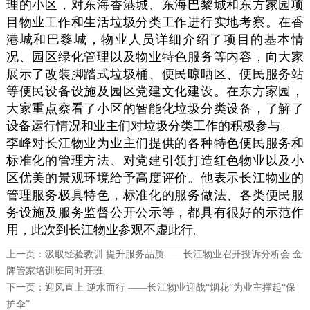
理的小区，对东海香港城、东海巴黎城和东方家园项
目物业工作和生活垃圾分类工作进行实地考察。在香
港城和巴黎城，物业人员详细介绍了项目的基本情
况、园区绿化管理以及物业特色服务等内容，向大家
展示了改装脚踏式垃圾桶、便民晾晒区、便民服务站
等便民设备设施及园区党建文化建设。在东方家园，
大家重点察看了小区的智能化垃圾分类设备，了解了
设备运行情况和业主们对垃圾分类工作的积极参与。
李峰对长江物业为业主们提供的各种特色便民服务和
标准化的管理方法、对党建引领打造红色物业以及小
区优美的景观环境给予高度评价。他表示长江物业的
管理服务极具特色，标准化的服务做法、各类便民服
务设施及服务监督公开公示等，都具有很好的示范作
用，此次到长江物业参观不虚此行。
上一页：
汲取经验教训 提升服务品质——长江物业召开投诉分析会 金
牌管家培训班同时开班
下一页：
迎风直上 逆水而行 ——长江物业迎战“烟花”为业主撑起“保
护伞”