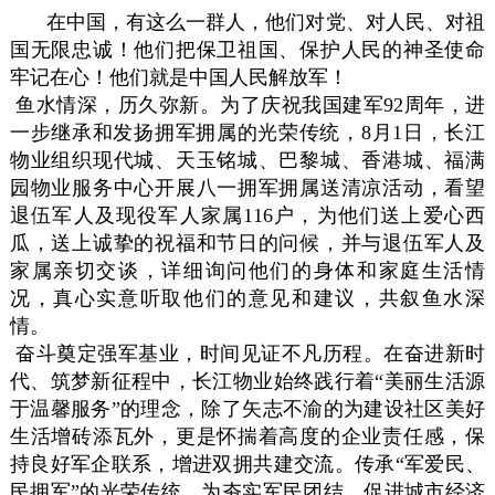
在中国，有这么一群人，他们对党、对人民、对祖
国无限忠诚！他们把保卫祖国、保护人民的神圣使命
牢记在心！他们就是中国人民解放军！
鱼水情深，历久弥新。为了庆祝我国建军92周年，进
一步继承和发扬拥军拥属的光荣传统，8月1日，长江
物业组织现代城、天玉铭城、巴黎城、香港城、福满
园物业服务中心开展八一拥军拥属送清凉活动，看望
退伍军人及现役军人家属116户，为他们送上爱心西
瓜，送上诚挚的祝福和节日的问候，并与退伍军人及
家属亲切交谈，详细询问他们的身体和家庭生活情
况，真心实意听取他们的意见和建议，共叙鱼水深
情。
奋斗奠定强军基业，时间见证不凡历程。在奋进新时
代、筑梦新征程中，长江物业始终践行着“美丽生活源
于温馨服务”的理念，除了矢志不渝的为建设社区美好
生活增砖添瓦外，更是怀揣着高度的企业责任感，保
持良好军企联系，增进双拥共建交流。传承“军爱民、
民拥军”的光荣传统，为夯实军民团结、促进城市经济