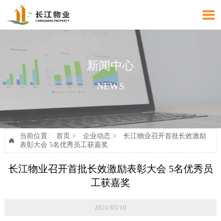

新闻中心
NEWS
当前位置:
首页
>
企业动态
>
长江物业召开首批长效激励

表彰大会 5名优秀员工获嘉奖
长江物业召开首批长效激励表彰大会 5名优秀员
工获嘉奖
2021/05/10