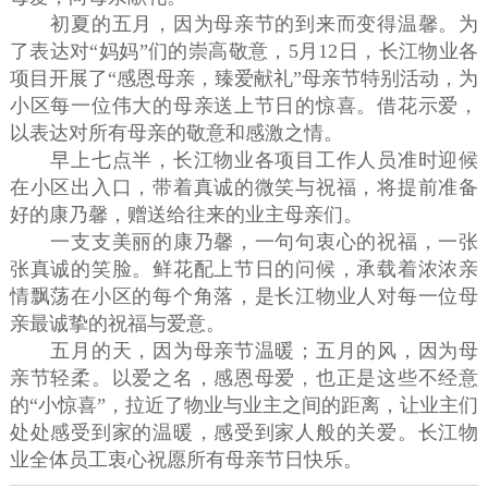
初夏的五月，因为母亲节的到来而变得温馨。为
了表达对“妈妈”们的崇高敬意，5月12日，长江物业各
项目开展了“感恩母亲，臻爱献礼”母亲节特别活动，为
小区每一位伟大的母亲送上节日的惊喜。借花示爱，
以表达对所有母亲的敬意和感激之情。
早上七点半，长江物业各项目工作人员准时迎候
在小区出入口，带着真诚的微笑与祝福，将提前准备
好的康乃馨，赠送给往来的业主母亲们。
一支支美丽的康乃馨，一句句衷心的祝福，一张
张真诚的笑脸。鲜花配上节日的问候，承载着浓浓亲
情飘荡在小区的每个角落，是长江物业人对每一位母
亲最诚挚的祝福与爱意。
五月的天，因为母亲节温暖；五月的风，因为母
亲节轻柔。以爱之名，感恩母爱，也正是这些不经意
的“小惊喜”，拉近了物业与业主之间的距离，让业主们
处处感受到家的温暖，感受到家人般的关爱。长江物
业全体员工衷心祝愿所有母亲节日快乐。