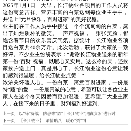
2025年1月1日一大早，长江物业各项目的工作人员将
这份寓意吉祥、营养丰富的白菜送到每位业主手中，
并送上“元旦快乐，百财进家”的美好祝愿。
业主们在工作人员手中接过一个个沉甸甸的白菜，露
出了灿烂质朴的微笑。一声声祝福，一张张笑脸，都
饱含着节日的欢乐喜庆气氛。据统计，长江物业各项
目送白菜共40余万斤。此次活动，获得了大家的一致
好评。不少业主纷纷表示：“谢谢长江物业送来的新年
第一份‘百财’祝福，既暖心又实用。这么冷的天，还挨
家挨户送上门，真是用心了。长江物业这份心意让我
们感到很温暖，给长江物业点赞！”
浓浓关怀暖人心。一份白菜，寓意百财进家，一份最
特“蔬”的爱，一份最真诚的心意，希望可以让各位业主
家人在这个冬天因爱而更加温暖，更希望广大业主家
人，在接下来的日子里，财到福到好运到。
上一页：
以“练”备战，防患未“燃”〡长江物业“消防演练”进行时
下一页：
【长江物业】| 浓情腊八，暖心“粥”到