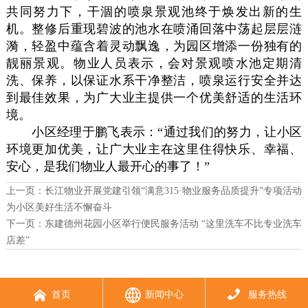
共同努力下，干涸的喷泉景观池终于焕发出新的生
机。整修后重现碧波的池水在喷涌回落中荡起层层涟
漪，轻盈中蕴含着灵动飘逸，为园区增添一份独有的
靓丽景观。物业人员表示，会对景观喷水池定期清
洗、保养，以保证水系干净整洁，喷泉运行安全并达
到最佳效果，为广大业主提供一个优美舒适的生活环
境。
小区经理于鹏飞表示：“通过我们的努力，让小区
环境更加优美，让广大业主在这里住得快乐、幸福、
安心，是我们物业人最开心的事了！”
上一页：
长江物业开展党建引领“满意315·物业服务品质提升”专项活动
为小区美好生活不懈奋斗
下一页：
东建德州花园小区举行便民服务活动 “这里洗车不比专业洗车
店差”



首页
新闻中心
服务热线