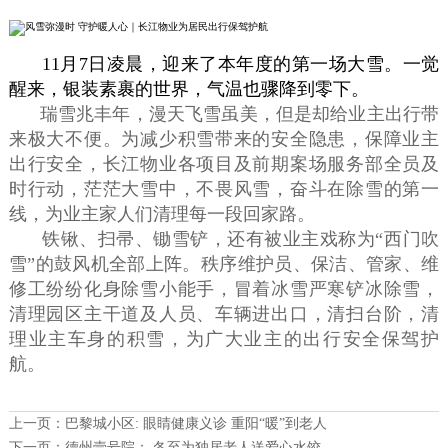
11月7日凌晨，迎来了本年度的第一场大雪。一觉
醒来，银装素裹的世界，气温也骤降到零下。
瑞雪兆丰年，漫天飞雪虽美，但是却给业主出行带
来极大不便。为减少积雪带来的安全隐患，保障业主
出行安全，长江物业各项目及前期案场服务部全员及
时行动，茫茫大雪中，不畏风雪，奋斗在除雪的第一
线，为业主家人们清理每一段回家路。
铁锹、扫帚、锄雪铲，还有被业主戏称为“西门吹
雪”的鼓风机全部上阵。秩序维护员、保洁、管家、维
修工纷纷化身除雪小能手，冒着冰雪严寒铲冰除雪，
清理园区主干道及人员、车辆进出口，清扫台阶，清
理业主车身的积雪，为广大业主的出行安全保驾护
航
。
上一页：
巴黎城小区: 眼睛健康义诊 重阳“暖”到老人
下一页：
德州壹号院： 冬至为独居老人送爱心水饺