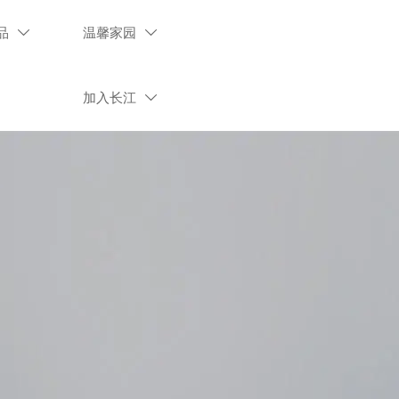
品
温馨家园


加入长江
