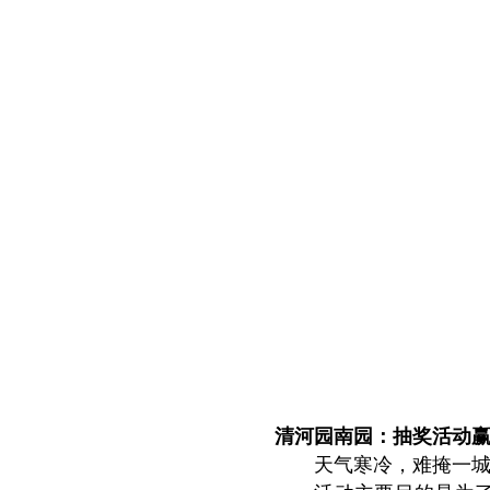
清河园南园：抽奖活动
天气寒冷，难掩一城热