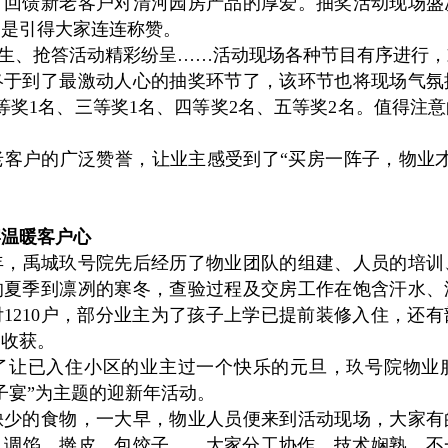
馈新老客户对清河园房产品的厚爱。抽奖活动现场盛
更是引得大家连连称赞。
生、抢答活动精彩纷呈……活动现场各种节目有序进行，
终于到了最激动人心的抽奖环节了，该环节也将现场气氛
等奖1名、三等奖1名、四等奖2名、五等奖2名。值得注
户的广泛赞誉，让业主感受到了“买房一阵子，物业才
宴温暖客户心
年，禹城玖号院先后经历了物业团队的组建、人员的培训
的夏季到凛冽的寒冬，查验过程及交房工作在饱含汗水、
1210户，部分业主为了孩子上学已提前装修入住，还
起收获。
为了让已入住小区的业主过一个快乐的元旦，玖号院物业
子宴”为主题的迎新年活动。
的食物，一大早，物业人员便来到活动现场，大家有
、调馅、擀皮、包饺子……大家分工协作，技术娴熟，不