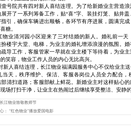
德州壹号院共有四对新人喜结连理。为了给新婚业主营造
展开了一系列筹备工作，贴“喜”字、装挂灯笼、贴井
好指引，确保车辆进出顺畅，各环节有序进展，圆满完成
的喜糖。
，长江物业清河园小区迎来了三对结婚的新人。婚礼前一
装扮楼宇大堂、电梯，为业主的婚礼增添浪漫的氛围。婚
的疏导工作，客服管家一早就在业主楼下等待着，为业主
福的笑容，物业工作人员的内心无比高兴。
一对新人喜结连理，长江物业福满园服务中心不仅给业主
礼当天，秩序维护、保洁、客服各岗位人员全力配合，
洁部清扫道路；客服部献上鲜花。新婚业主对这样贴心的
将现场打扫干净，让业主在热闹过后继续享受整洁、安静
长江物业致敬教师节
心： “红色物业”播放爱国电影