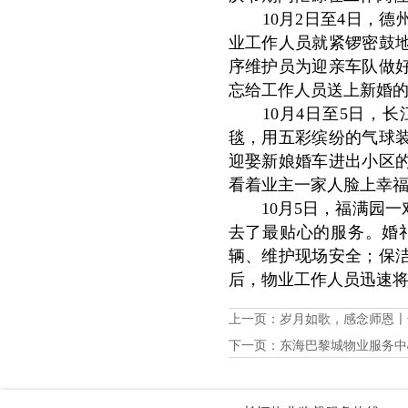
10月2日至4日，
业工作人员就紧锣密鼓地
序维护员为迎亲车队做
忘给工作人员送上新婚
10月4日至5日
毯，用五彩缤纷的气球
迎娶新娘婚车进出小区
看着业主一家人脸上幸
10月5日，福满园
去了最贴心的服务。婚
辆、维护现场安全；保
后，物业工作人员迅速
上一页：
岁月如歌，感念师恩〡
下一页：
东海巴黎城物业服务中