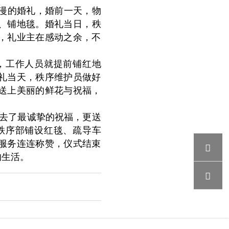
浪漫的婚礼，婚前一天，物
盖、铺地毯。婚礼当日，秩
，礼业主在感动之余，不
天，工作人员就提前铺红地
礼当天，秩序维护员做好
送上美丽的鲜花与祝福，
送去了最诚挚的祝福，更送
秩序部铺设红毯、疏导车
服务连连称赞，仪式结束

的生活。
