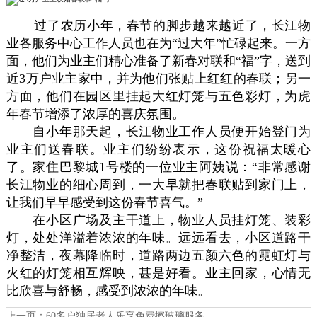
过了农历小年，春节的脚步越来越近了，长江物
业各服务中心工作人员也在为“过大年”忙碌起来。一方
面，他们为业主们精心准备了新春对联和“福”字，送到
近3万户业主家中，并为他们张贴上红红的春联；另一
方面，他们在园区里挂起大红灯笼与五色彩灯，为虎
年春节增添了浓厚的喜庆氛围。
自小年那天起，长江物业工作人员便开始登门为
业主们送春联。业主们纷纷表示，这份祝福太暖心
了。家住巴黎城1号楼的一位业主阿姨说：“非常感谢
长江物业的细心周到，一大早就把春联贴到家门上，
让我们早早感受到这份春节喜气。”
在小区广场及主干道上，物业人员挂灯笼、装彩
灯，处处洋溢着浓浓的年味。远远看去，小区道路干
净整洁，夜幕降临时，道路两边五颜六色的霓虹灯与
火红的灯笼相互辉映，甚是好看。业主回家，心情无
比欣喜与舒畅，感受到浓浓的年味。
上一页：
60多户独居老人乐享免费擦玻璃服务