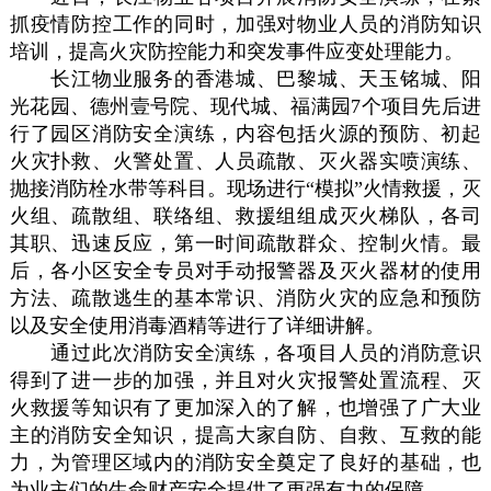
抓疫情防控工作的同时，加强对物业人员的消防知识
培训，提高火灾防控能力和突发事件应变处理能力。
长江物业服务的香港城、巴黎城、天玉铭城、阳
光花园、德州壹号院、现代城、福满园7个项目先后进
行了园区消防安全演练，内容包括火源的预防、初起
火灾扑救、火警处置、人员疏散、灭火器实喷演练、
抛接消防栓水带等科目。现场进行“模拟”火情救援，灭
火组、疏散组、联络组、救援组组成灭火梯队，各司
其职、迅速反应，第一时间疏散群众、控制火情。最
后，各小区安全专员对手动报警器及灭火器材的使用
方法、疏散逃生的基本常识、消防火灾的应急和预防
以及安全使用消毒酒精等进行了详细讲解。
通过此次消防安全演练，各项目人员的消防意识
得到了进一步的加强，并且对火灾报警处置流程、灭
火救援等知识有了更加深入的了解，也增强了广大业
主的消防安全知识，提高大家自防、自救、互救的能
力，为管理区域内的消防安全奠定了良好的基础，也
为业主们的生命财产安全提供了更强有力的保障。