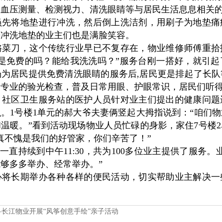
、血压测量、检测视力、清洗眼睛等与居民生活息息相关
将地垫进行冲洗，然后倒上洗洁剂，用刷子为地垫痛
来冲洗地垫的业主们也是满脸笑容。
刀，这个传统行业早已不复存在，物业维修师傅重拾
是免费的吗？能给我洗洗吗？”服务台刚一搭好，就引
为居民提供免费清洗眼睛的服务后,居民更是排起了长
费专业的验光检查，普及日常用眼、护眼常识，居民们听
区卫生服务站的医护人员针对业主们提出的健康问题
。1号楼1单元的郝大爷夫妻俩竖起大拇指说到：“咱们
温暖。”看到活动现场物业人员忙碌的身影，家住7号楼
真不愧是我们的好管家，你们辛苦了！”
一直持续到中午11:30，共为100多位业主提供了服务。
够多多举办、经常举办。”
长期举办各种各样的便民活动，切实帮助业主解决一
。
—长江物业开展“风筝创意手绘”亲子活动