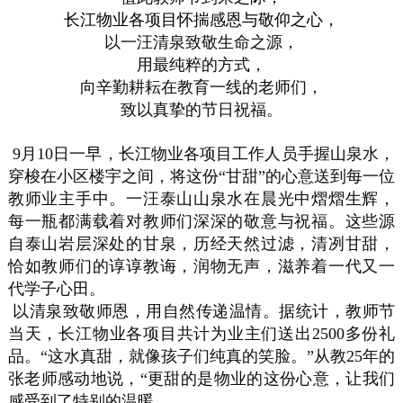
长江物业各项目
怀揣感恩与敬仰之心，
以一汪清泉致敬生命之源，
用最纯粹的方式，
向辛勤耕耘在教育一线的老师们，
致以真挚的节日祝福。
9月10日一早，长江物业各项目工作人员手握山泉水，
穿梭在小区楼宇之间，将这份“甘甜”的心意送到每一位
教师业主手中。一汪泰山山泉水在晨光中熠熠生辉，
每一瓶都满载着对教师们深深的敬意与祝福。这些源
自泰山岩层深处的甘泉，历经天然过滤，清冽甘甜，
恰如教师们的谆谆教诲，润物无声，滋养着一代又一
代学子心田。
以清泉致敬师恩，用自然传递温情。据统计，教师节
当天，长江物业各项目共计为业主们送出2500多份礼
品。“这水真甜，就像孩子们纯真的笑脸。”从教25年的
张老师感动地说，“更甜的是物业的这份心意，让我们
感受到了特别的温暖。