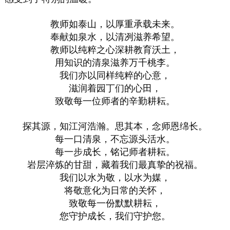
教师如泰山，以厚重承载未来。
奉献如泉水，以清冽滋养希望。
教师以纯粹之心深耕教育沃土，
用知识的清泉滋养万千桃李。
我们亦以同样纯粹的心意，
滋润着园丁们的心田，
致敬每一位师者的辛勤耕耘。
探其源，知江河浩瀚。思其本，念师恩绵长。
每一口清泉，不忘源头活水。
每一步成长，铭记师者耕耘。
岩层淬炼的甘甜，藏着我们最真挚的祝福。
我们以水为敬，以水为媒，
将敬意化为日常的关怀，
致敬每一份默默耕耘，
您守护成长，我们守护您。