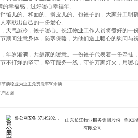
满的幸福感，过好暖心幸福年。
馅儿的、和面的、擀皮儿的、包饺子的，大家分工明确
老人奉献出自己的一份爱心。
天气虽冷，饺子暖心。长江物业工作人员将煮好的一份
春节期间注意身体，防寒保暖，为他们送上暖心的慰问与
年岁渐满，共叙家的暖意。一份饺子代表着一份牵挂，
春节不打烊的坚守，坚守服务一线，守护万家灯火，用暖
 春节前物业为业主免费洗车50余辆
万户团圆
鲁公网安备 37149202000838号
山东长江物业服务集团股份
鲁ICP备
有限公司