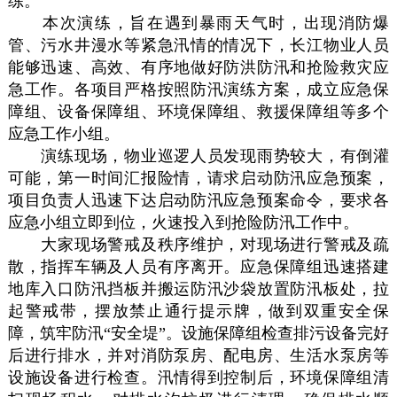
练。
本次演练，旨在遇到暴雨天气时，出现消防爆
管、污水井漫水等紧急汛情的情况下，长江物业人员
能够迅速、高效、有序地做好防洪防汛和抢险救灾应
急工作。各项目严格按照防汛演练方案，成立应急保
障组、设备保障组、环境保障组、救援保障组等多个
应急工作小组。
演练现场，物业巡逻人员发现雨势较大，有倒灌
可能，第一时间汇报险情，请求启动防汛应急预案，
项目负责人迅速下达启动防汛应急预案命令，要求各
应急小组立即到位，火速投入到抢险防汛工作中。
大家现场警戒及秩序维护，对现场进行警戒及疏
散，指挥车辆及人员有序离开。应急保障组迅速搭建
地库入口防汛挡板并搬运防汛沙袋放置防汛板处，拉
起警戒带，摆放禁止通行提示牌，做到双重安全保
障，筑牢防汛“安全堤”。设施保障组检查排污设备完好
后进行排水，并对消防泵房、配电房、生活水泵房等
设施设备进行检查。汛情得到控制后，环境保障组清