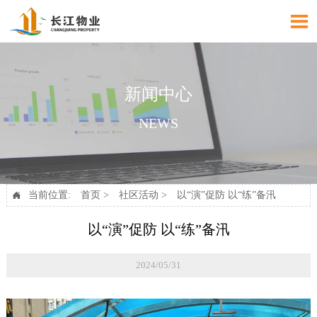

新闻中心
NEWS
当前位置:
首页
>
社区活动
>
以“演”促防 以“练”备汛

以“演”促防 以“练”备汛
2024/05/31