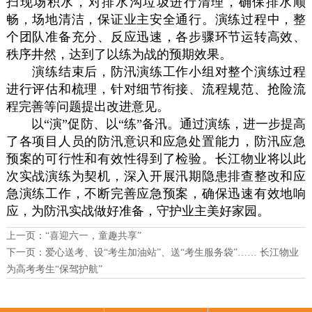
扫现场积水，对排水沟垃圾进行清理，确保排水顺
畅，场地清洁，保证业主安全通行。演练过程中，整
个团队准备充分、反应迅速，各步骤环节运转高效、
秩序井然，达到了以练为战的预期效果。
演练结束后，防汛演练工作小组对整个演练过程
进行评估和梳理，针对细节衔接、流程规范、抢险流
程完善等问题提出改进意见。
以“演”促防、以“练”备汛。通过演练，进一步提高
了各项目人员的防汛意识和应急处置能力，防汛应急
预案的可行性和有效性得到了检验。长江物业将以此
次实战演练为契机，深入开展汛期隐患排查整改和应
急演练工作，不断完善应急预案，确保迅速有效地响
应，为防汛实战做好准备，守护业主美好家园。
上一页：
“喜迎六一，童趣共享”
下一页：
爱心送考、设“考生加油站”、送“考生服务袋”…… 长江物业
为高考考生“保驾护航”