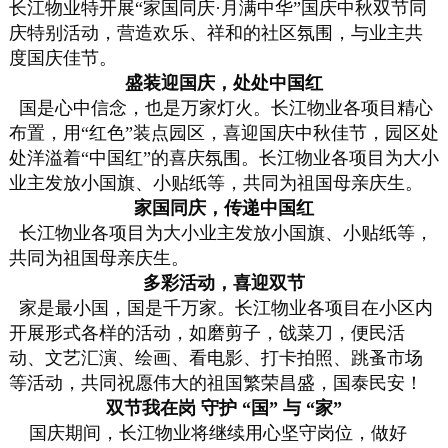
长江物业特开展“家国同庆·月满中华”国庆中秋双节同
庆特别活动，营造欢乐、祥和的社区氛围，与业主共
度国庆佳节。
盛装迎国庆，处处中国红
国是心中信念，也是万家灯火。长江物业各项目精心
布置，用“红色”装点园区，喜迎国庆中秋佳节，园区处
处洋溢着“中国红”的喜庆氛围。长江物业各项目为大小
业主发放小国旗、小贴纸等，共同为祖国母亲庆生。
家国同庆，传递中国红
长江物业各项目为大小业主发放小国旗、小贴纸等，
共同为祖国母亲庆生。
多彩活动，喜迎双节
家是最小国，国是千万家。长江物业各项目在小区内
开展形式各样的活动，如磨剪子，戗菜刀，便民活
动、文艺汇演、绘画、看电影、打卡拍照、跳蚤市场
等活动，共同祝愿伟大的祖国繁荣昌盛，国泰民安！
双节我在岗 守护 “国” 与 “家”
国庆期间，长江物业将继续用心坚守岗位，做好