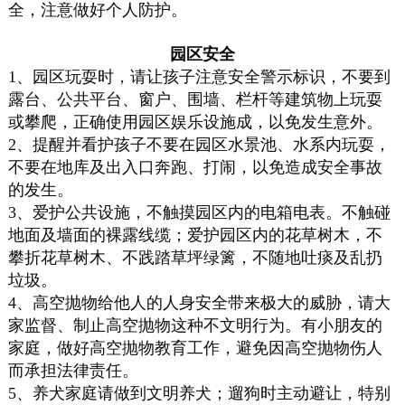
全，注意做好个人防护。
园区安全
1、园区玩耍时，请让孩子注意安全警示标识，不要到
露台、公共平台、窗户、围墙、栏杆等建筑物上玩耍
或攀爬，正确使用园区娱乐设施成，以免发生意外。
2、提醒并看护孩子不要在园区水景池、水系内玩耍，
不要在地库及出入口奔跑、打闹，以免造成安全事故
的发生。
3、爱护公共设施，不触摸园区内的电箱电表。不触碰
地面及墙面的裸露线缆；爱护园区内的花草树木，不
攀折花草树木、不践踏草坪绿篱，不随地吐痰及乱扔
垃圾。
4、高空抛物给他人的人身安全带来极大的威胁，请大
家监督、制止高空抛物这种不文明行为。有小朋友的
家庭，做好高空抛物教育工作，避免因高空抛物伤人
而承担法律责任。
5、养犬家庭请做到文明养犬；遛狗时主动避让，特别