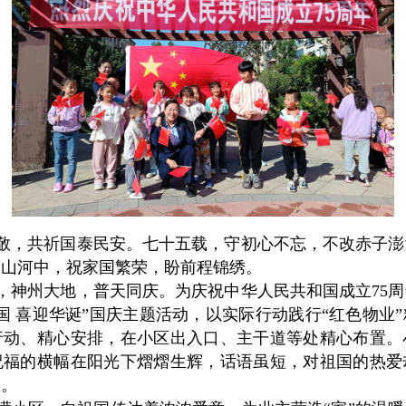
敬，共祈国泰民安。七十五载，守初心不忘，不改赤子澎
美山河中，祝家国繁荣，盼前程锦绣。
，神州大地，普天同庆。为庆祝中华人民共和国成立75
国 喜迎华诞”国庆主题活动，以实际行动践行“红色物业
行动、精心安排，在小区出入口、主干道等处精心布置。
祝福的横幅在阳光下熠熠生辉，话语虽短，对祖国的热爱
切。