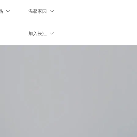
品
温馨家园


加入长江
