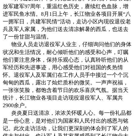
放军建军97周年，重温红色历史，赓续红色血脉，增
进军民鱼水情。8月1日上午，长江物业各项目开展“八
一拥军日，共建军民情”活动，走访小区内现役退役老
兵及军人家属，为他们送去清凉解暑的西瓜，也送去
了一份甘甜与温情。
物业人员走访退役军人业主，仔细询问他们的身体
状况和生活情况，耐心倾听他们的感受和心声，叮嘱
他们要注意身体，保持乐观心态，认真聆听他们的从
军经历和先进事迹，用心感受他们对祖国的炙热情
怀。
退役军人及军属们在工作人员手中接过一个个沉
甸甸的西瓜，露出了灿烂质朴的微笑。一声声祝福，
一张张笑脸，都饱含着节日的欢乐喜庆气氛。据当天
统计，长江物业各项目走访现役退役军人、军属共
2900余户。
炎炎夏日送清凉，浓浓关怀暖人心。每一份礼品都
是一份心意，是对他们为国家和人民付出的感恩与铭
记。此次走访活动，让我们更深刻的体会到了军人的