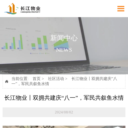

新闻中心
NEWS
当前位置:
首页
>
社区活动
>
长江物业〡双拥共建庆“八

一”，军民共叙鱼水情
长江物业〡双拥共建庆“八一”，军民共叙鱼水情
2024/08/02