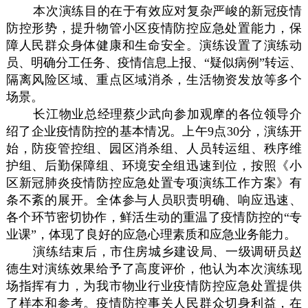
本次演练目的在于有效应对复杂严峻的新冠疫情
防控形势，提升物管小区疫情防控应急处置能力，保
障人民群众身体健康和生命安全。演练设置了演练动
员、明确分工任务、疫情信息上报、“疑似病例”转运、
隔离风险区域、重点区域消杀，生活物资发放等多个
场景。
长江物业总经理蔡少武向参加观摩的各位领导介
绍了企业疫情防控的基本情况。上午9点30分，演练开
始，防疫管控组、园区消杀组、人员转运组、秩序维
护组、后勤保障组、环境安全组迅速到位，按照《小
区新冠肺炎疫情防控应急处置专项演练工作方案》有
条不紊的展开。全体参与人员职责明确、响应迅速、
各个环节密切协作，鲜活生动的重温了疫情防控的“专
业课”，体现了良好的应急心理素质和应急业务能力。
演练结束后，市住房城乡建设局、一级调研员赵
德生对演练效果给予了高度评价，他认为本次演练现
场指挥有力，为我市物业行业疫情防控应急处置提供
了样本和参考。疫情防控事关人民群众切身利益，在