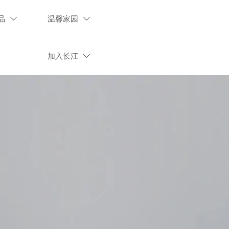
品
温馨家园


加入长江
