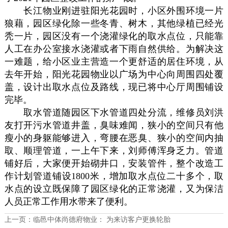
长江物业刚进驻阳光花园时，小区外围环境一片
狼藉，园区绿化除一些冬青、树木，其他绿植已经光
秃一片，园区没有一个浇灌绿化的取水点位，只能靠
人工在办公室接水浇灌或者下雨自然供给。为解决这
一难题，给小区业主营造一个更舒适的居住环境，从
去年开始，阳光花园物业以广场为中心向周围四处覆
盖，设计出取水点位及路线，现已将中心厅周围铺设
完毕。
取水管道随园区下水管道四处分流，维修员刘洪
友打开污水管道井盖，臭味难闻，狭小的空间只有他
瘦小的身躯能够进入，弯腰在恶臭、狭小的空间内抽
取、顺理管道，一上午下来，刘师傅浑身乏力。管道
铺好后，大家便开始砌井口，安装管件，整个改造工
作计划管道铺设1800米，增加取水点位二十多个，取
水点的设立既保障了园区绿化的正常浇灌，又为保洁
人员正常工作用水带来了便利。
上一页：
临邑中体尚德府物业： 为来访客户更换轮胎