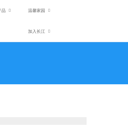
产品

温馨家园

加入长江
