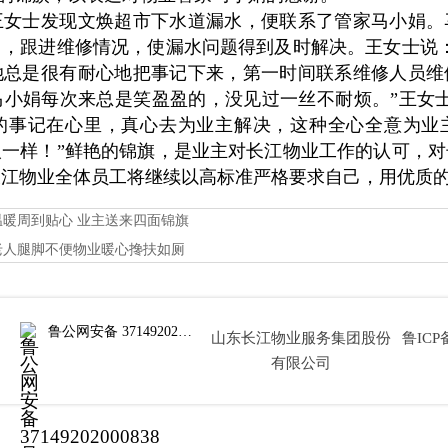
士发现文焕超市下水道漏水，便联系了管家马小娟。
门，跟进维修情况，使漏水问题得到及时解决。
王女士说
她总是很有耐心地把事记下来，第一时间联系维修人员维
小娟每次来总是笑盈盈的，没见过一丝不耐烦。”王女
的事记在心里，真心去为业主解决，这种全心全意为业
一样！”
鲜艳的锦旗，是业主对长江物业工作的认可，对
长江物业全体员工将继续以高标准严格要求自己，用优质
温暖周到贴心 业主送来四面锦旗
老人腿脚不便物业暖心搀扶如厕
鲁公网安备 37149202000838号
山东长江物业服务集团股份
鲁ICP备
有限公司