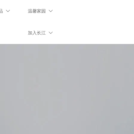
品
温馨家园


加入长江
