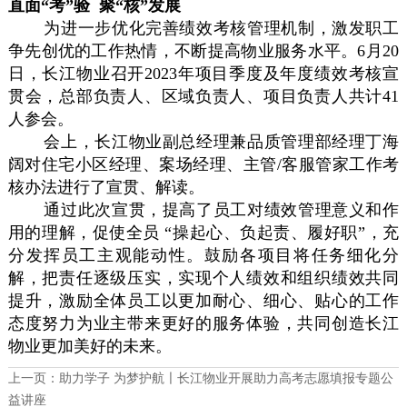
直面“考”验 聚“核”发展
为进一步优化完善绩效考核管理机制，激发职工
争先创优的工作热情，不断提高物业服务水平。6月20
日，长江物业召开2023年项目季度及年度绩效考核宣
贯会，总部负责人、区域负责人、项目负责人共计41
人参会。
会上，长江物业副总经理兼品质管理部经理丁海
阔对住宅小区经理、案场经理、主管/客服管家工作考
核办法进行了宣贯、解读。
通过此次宣贯，提高了员工对绩效管理意义和作
用的理解，促使全员 “操起心、负起责、履好职”，充
分发挥员工主观能动性。鼓励各项目将任务细化分
解，把责任逐级压实，实现个人绩效和组织绩效共同
提升，激励全体员工以更加耐心、细心、贴心的工作
态度努力为业主带来更好的服务体验，共同创造长江
物业更加美好的未来。
上一页：
助力学子 为梦护航〡长江物业开展助力高考志愿填报专题公
益讲座