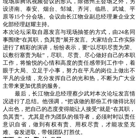
现场加腾讯视频会议的形式，除德州主会场之外，另
设济南、泰安、烟台、邹城、齐河、临邑、武城、平
原等15个分会场。会议由长江物业副总经理兼企业文
化部经理赵耀主持。
本次论坛采取自愿发言与现场抽签的方式，由24名同
事围绕“在其职，负其责”展开发言。大家结合工作实际
进行了精彩的演讲，纷纷表示，要“以尽职尽责为荣、
以敷衍塞责为耻”，尽职、尽责、尽心做好自己的本职
工作，将愉悦的心情和高度的责任感带到工作中，着
眼于大局、立足于小事，努力在平凡的岗位上做出不
平凡的业绩，充分发挥自己的光和热，不断为广大业
主带来更加优质的服务。
最后，长江物业总经理蔡少武对本次论坛发言情
况进行了总结。他强调，“把该做的那份工作做得比别
人出色，把自己的态度变得能让人接受”就是“在其职，
负其责”。尤其是作为团队的领导者，必须时时以责任
意识自省，做到有权有责、用权尽责，才能攻坚克
难、奋发进取，带领团队打胜仗。