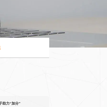
焦
子助力“加分”