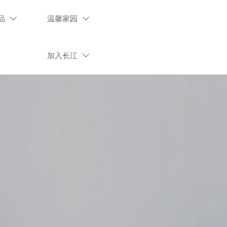
品
温馨家园


加入长江
