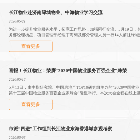
长江物业赴济南绿城物业、中海物业学习交流
2020/05/21
为进一步提升物业服务水平，拓宽工作思路，加强同行交流。5月19日，
务部经理杨星、项目管理部经理丁海阔及部分管理人员一行14人前往绿
希思庄园和中海物业项目中海国际社区铂宫别墅进行学习交流。
查看更多
喜报！长江物业：荣膺“2020中国物业服务百强企业”殊荣
2020/05/18
5月13日，由中指研究院、中国房地产TOP10研究组主办的“2020中国
第十三届中国物业服务百强企业家峰会”隆重举行。本次大会全程在线上
众多行业专家、优秀企业负责人、知名媒体等参与，深入的探讨总结优秀
查看更多
发布了2020中国物业百强企业研究成果。
市派“四进”工作组到长江物业东海香港城参观考察
2020/05/08