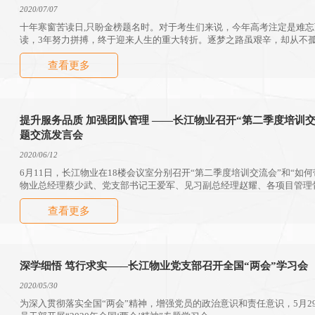
2020/07/07
十年寒窗苦读日,只盼金榜题名时。对于考生们来说，今年高考注定是难忘
读，3年努力拼搏，终于迎来人生的重大转折。逐梦之路虽艰辛，却从不
起“高考加油站”助考活动，暖心陪伴，为高考学子梦想之旅保驾护航。
查看更多
提升服务品质 加强团队管理 ——长江物业召开“第二季度培训交流会”和“如何带好团队”主
题交流发言会
2020/06/12
6月11日，长江物业在18楼会议室分别召开“第二季度培训交流会”和“如
物业总经理蔡少武、党支部书记王爱军、见习副总经理赵耀、各项目管理
查看更多
深学细悟 笃行求实——长江物业党支部召开全国“两会”学习会
2020/05/30
为深入贯彻落实全国“两会”精神，增强党员的政治意识和责任意识，5月2