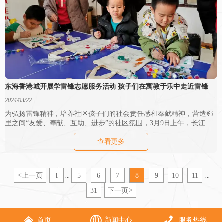
东海香港城开展学雷锋志愿服务活动 孩子们在寓教于乐中走近雷锋
2024/03/22
为弘扬雷锋精神，培养社区孩子们的社会责任感和奉献精神，营造邻
里之间“友爱、奉献、互助、进步”的社区氛围，3月9日上午，长江物
业香港城和泰和社区联合开展“传承雷锋精神，弘扬志愿新风”志愿服
查看更多
务活动。以青春之名赓续红色血脉，让雷锋精神永远熠熠光辉。
<
上一页
1
5
6
7
8
9
10
11
...
...
31
下一页
>



首页
新闻中心
服务热线