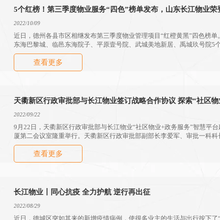
5个红榜！第三季度物业服务“四色”榜单发布，山东长江物业荣
2022/10/09
近日，德州各县市区相继发布第三季度物业管理项目“红橙黄黑”四色榜单
东海巴黎城、临邑东海院子、平原壹号院、武城美地新居、禹城玖号院5个
查看更多
天衢新区行政审批部与长江物业签订战略合作协议 探索“社区物
2022/09/22
9月22日，天衢新区行政审批部与长江物业“社区物业+政务服务”智慧平
厦第二会议室隆重举行。天衢新区行政审批部副部长李爱军、审批一科科
武，副总经理赵耀、丁海阔出席签约仪式。
查看更多
长江物业〡同心抗疫 全力护航 逆行再出征
2022/08/29
近日，德城区突如其来的新增疫情病例，使很多业主的生活与出行按下了“