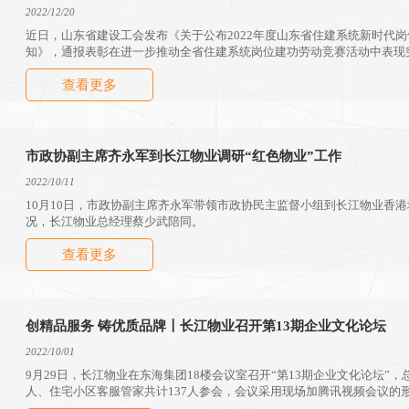
2022/12/20
近日，山东省建设工会发布《关于公布2022年度山东省住建系统新时代
知》，通报表彰在进一步推动全省住建系统岗位建功劳动竞赛活动中表现
服务集团股份有限公司于鹏飞榜上有名，荣获“山东省住建系统新时代岗位
查看更多
市政协副主席齐永军到长江物业调研“红色物业”工作
2022/10/11
10月10日，市政协副主席齐永军带领市政协民主监督小组到长江物业香
况，长江物业总经理蔡少武陪同。
查看更多
创精品服务 铸优质品牌〡长江物业召开第13期企业文化论坛
2022/10/01
9月29日，长江物业在东海集团18楼会议室召开“第13期企业文化论坛”
人、住宅小区客服管家共计137人参会，会议采用现场加腾讯视频会议的
南、泰安、烟台、邹城、齐河、禹城、临邑、武城等12个分会场。