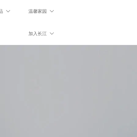
品
温馨家园


加入长江
